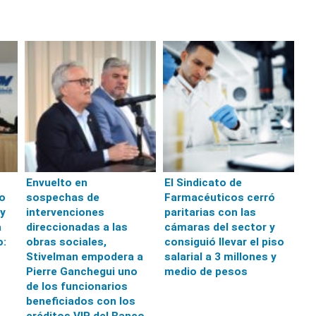
Envuelto en
El Sindicato de
zo
sospechas de
Farmacéuticos cerró
 y
intervenciones
paritarias con las
a
direccionadas a las
cámaras del sector y
o:
obras sociales,
consiguió llevar el piso
Stivelman empodera a
salarial a 3 millones y
Pierre Ganchegui uno
medio de pesos
de los funcionarios
beneficiados con los
créditos VIP del Banco