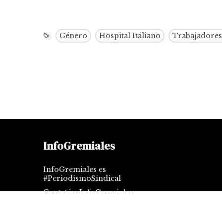
Género
Hospital Italiano
Trabajadores 
InfoGremiales
InfoGremiales es
#PeriodismoSindical
Contctá a InfoGremiales