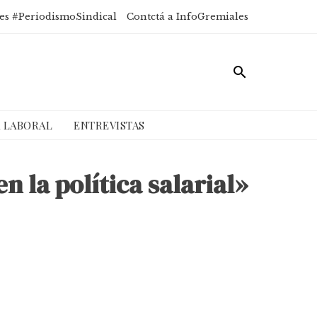
es #PeriodismoSindical
Contctá a InfoGremiales
A LABORAL
ENTREVISTAS
n la política salarial»