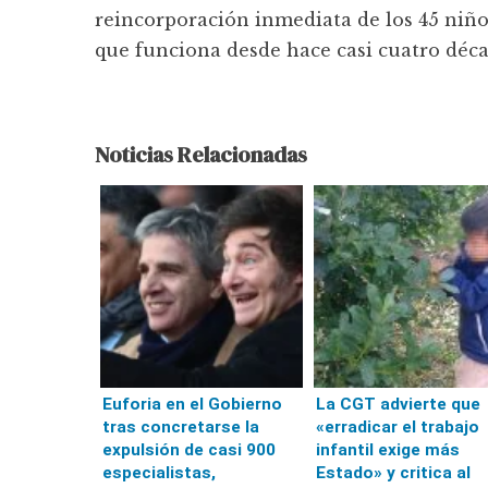
reincorporación inmediata de los 45 niño
que funciona desde hace casi cuatro déca
Noticias Relacionadas
Euforia en el Gobierno
La CGT advierte que
tras concretarse la
«erradicar el trabajo
expulsión de casi 900
infantil exige más
especialistas,
Estado» y critica al