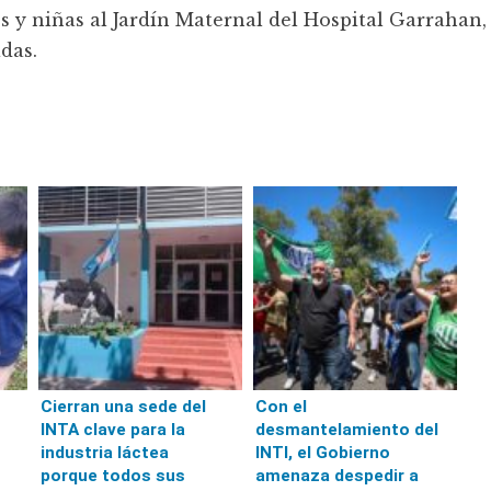
s y niñas al Jardín Maternal del Hospital Garrahan,
das.
Cierran una sede del
Con el
INTA clave para la
desmantelamiento del
industria láctea
INTI, el Gobierno
porque todos sus
amenaza despedir a