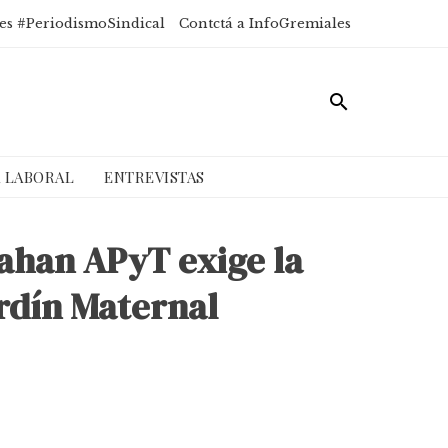
es #PeriodismoSindical
Contctá a InfoGremiales
A LABORAL
ENTREVISTAS
rahan APyT exige la
ardín Maternal