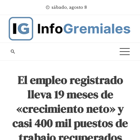
Skip
sábado, agosto 8
to
content
El empleo registrado
lleva 19 meses de
«crecimiento neto» y
casi 400 mil puestos de
trabajo recuperados