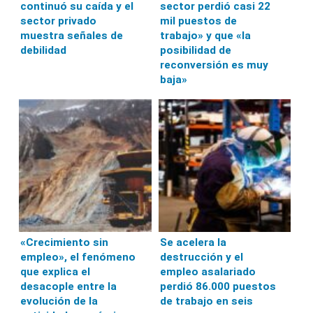
continuó su caída y el
sector perdió casi 22
sector privado
mil puestos de
muestra señales de
trabajo» y que «la
debilidad
posibilidad de
reconversión es muy
baja»
«Crecimiento sin
Se acelera la
empleo», el fenómeno
destrucción y el
que explica el
empleo asalariado
desacople entre la
perdió 86.000 puestos
evolución de la
de trabajo en seis