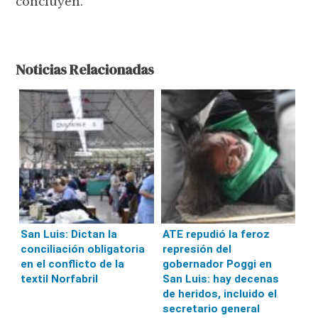
concluyen.
Noticias Relacionadas
San Luis: Dictan la
ATE repudió la feroz
conciliación obligatoria
represión del
en el conflicto de la
gobernador Poggi en
textil Norfabril
San Luis: hay decenas
de heridos, incluido el
secretario general