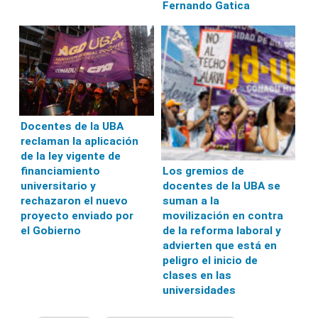
Fernando Gatica
Docentes de la UBA
reclaman la aplicación
de la ley vigente de
financiamiento
Los gremios de
universitario y
docentes de la UBA se
rechazaron el nuevo
suman a la
proyecto enviado por
movilización en contra
el Gobierno
de la reforma laboral y
advierten que está en
peligro el inicio de
clases en las
universidades