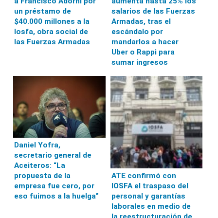
a Francisco Adorni por
aumenta hasta 25% los
un préstamo de
salarios de las Fuerzas
$40.000 millones a la
Armadas, tras el
Iosfa, obra social de
escándalo por
las Fuerzas Armadas
mandarlos a hacer
Uber o Rappi para
sumar ingresos
Daniel Yofra,
secretario general de
Aceiteros: “La
propuesta de la
ATE confirmó con
empresa fue cero, por
IOSFA el traspaso del
eso fuimos a la huelga”
personal y garantías
laborales en medio de
la reestructuración de