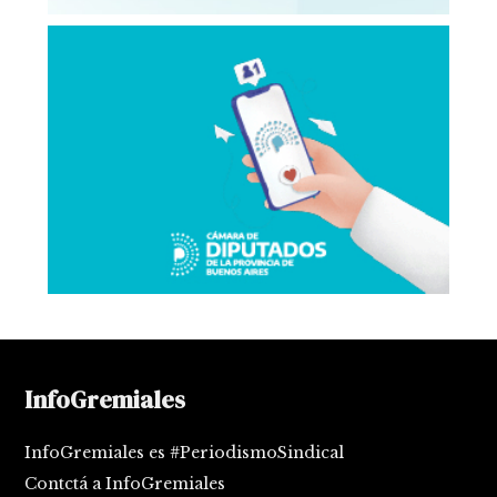
InfoGremiales
InfoGremiales es #PeriodismoSindical
Contctá a InfoGremiales