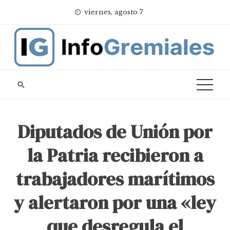
Skip
viernes, agosto 7
to
content
Diputados de Unión por
la Patria recibieron a
trabajadores marítimos
y alertaron por una «ley
que desregula el