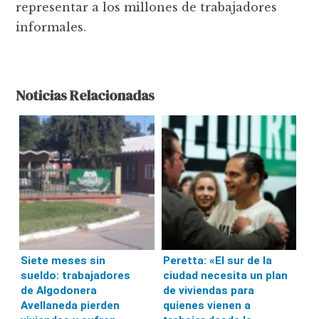
representar a los millones de trabajadores
informales.
Noticias Relacionadas
Siete meses sin
Peretta: «El sur de la
sueldo: trabajadores
ciudad necesita un plan
de Algodonera
de viviendas para
Avellaneda pierden
quienes vienen a