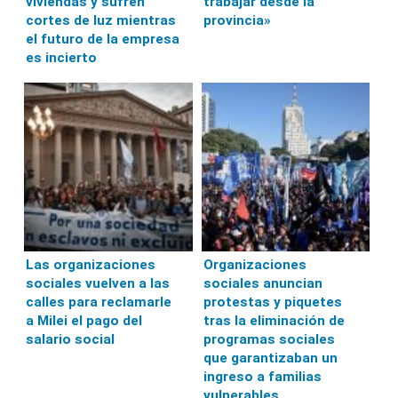
viviendas y sufren
trabajar desde la
cortes de luz mientras
provincia»
el futuro de la empresa
es incierto
Las organizaciones
Organizaciones
sociales vuelven a las
sociales anuncian
calles para reclamarle
protestas y piquetes
a Milei el pago del
tras la eliminación de
salario social
programas sociales
que garantizaban un
ingreso a familias
vulnerables