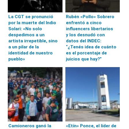
La CGT se pronunció
Rubén «Pollo» Sobrero
por la muerte del Indio
enfrentó a cinco
Solari: «No solo
influencers libertarios
despedimos a un
y los desnudó con
artista irrepetible, sino
datos del INDEC:
a un pilar de la
“¿Tenés idea de cuánto
identidad de nuestro
es el porcentaje de
pueblo»
juicios que hay?”
Camioneros ganó la
«Etín» Ponce, el líder de