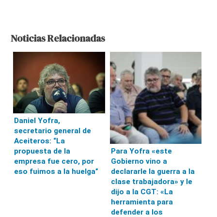
Noticias Relacionadas
Daniel Yofra,
secretario general de
Aceiteros: “La
propuesta de la
Para Yofra «este
empresa fue cero, por
Gobierno vino a
eso fuimos a la huelga”
declararle la guerra a la
clase trabajadora» y le
dijo a la CGT: «La
herramienta para
defender a los