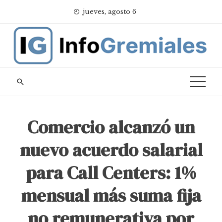
Skip
jueves, agosto 6
to
content
Comercio alcanzó un
nuevo acuerdo salarial
para Call Centers: 1%
mensual más suma fija
no remunerativa por