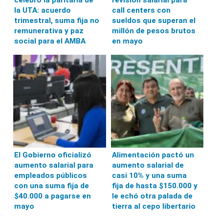
celebró la paritaria de
revisión salarial para
la UTA: acuerdo
call centers con
trimestral, suma fija no
sueldos que superan el
remunerativa y paz
millón de pesos brutos
social para el AMBA
en mayo
El Gobierno oficializó
Alimentación pactó un
aumento salarial para
aumento salarial de
empleados públicos
casi 10% y una suma
con una suma fija de
fija de hasta $150.000 y
$40.000 a pagarse en
le echó otra palada de
mayo
tierra al cepo libertario