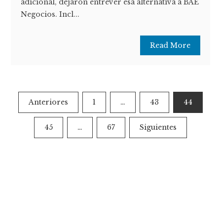
adicional, dejaron entrever esa alternativa a BAE
Negocios. Incl...
Read More
Paginación
Anteriores
1
…
43
44
de
45
…
67
Siguientes
entradas