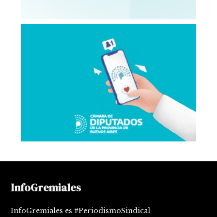
InfoGremiales
InfoGremiales es #PeriodismoSindical