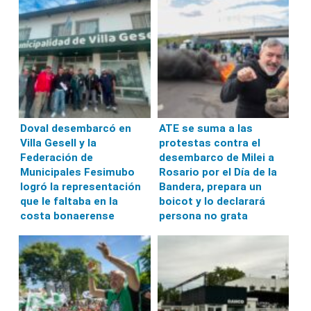
Doval desembarcó en
ATE se suma a las
Villa Gesell y la
protestas contra el
Federación de
desembarco de Milei a
Municipales Fesimubo
Rosario por el Día de la
logró la representación
Bandera, prepara un
que le faltaba en la
boicot y lo declarará
costa bonaerense
persona no grata