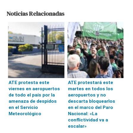
Noticias Relacionadas
ATE protesta este
ATE protestará este
viernes en aeropuertos
martes en todos los
de todo el país por la
aeropuertos y no
amenaza de despidos
descarta bloquearlos
en el Servicio
en el marco del Paro
Meteorológico
Nacional: «La
conflictividad va a
escalar»