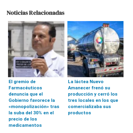
Noticias Relacionadas
El gremio de
La láctea Nuevo
Farmacéuticos
Amanecer frenó su
denuncia que el
producción y cerró los
Gobierno favorece la
tres locales en los que
«monopolización» tras
comercializaba sus
la suba del 30% en el
productos
precio de los
medicamentos