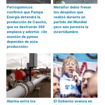
Petroquímicos
Metalfor debió frenar
confirmó que Pampa
los despidos que
Energía detendrá la
realizó durante un
producción de Caucho,
partido del Mundial
que se destruirán 200
pero aún persiste la
empleos y advirtió: «Un
incertidumbre
montón de pymes
dependen de esta
producción»
Alarma entre los
El Gobierno avanza en