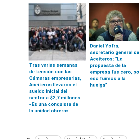
Daniel Yofra,
secretario general d
Aceiteros: “La
Tras varias semanas
propuesta de la
de tensión con las
empresa fue cero, po
Cámaras empresarias,
eso fuimos a la
Aceiteros llevaron el
huelga”
sueldo inicial del
sector a $2,7 millones:
«Es una conquista de
la unidad obrera»