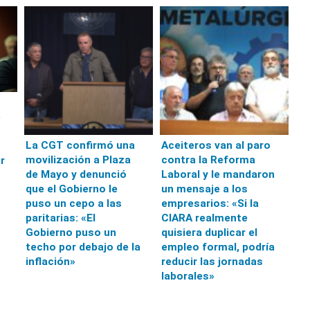
e
La CGT confirmó una
Aceiteros van al paro
movilización a Plaza
contra la Reforma
r
de Mayo y denunció
Laboral y le mandaron
que el Gobierno le
un mensaje a los
puso un cepo a las
empresarios: «Si la
paritarias: «El
CIARA realmente
Gobierno puso un
quisiera duplicar el
techo por debajo de la
empleo formal, podría
inflación»
reducir las jornadas
laborales»