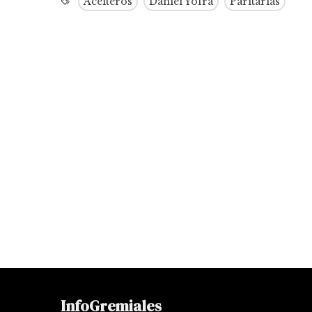
Aceiteros
Daniel Yofra
Paritarias
InfoGremiales