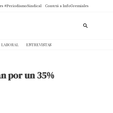
es #PeriodismoSindical
Contctá a InfoGremiales
A LABORAL
ENTREVISTAS
van por un 35%