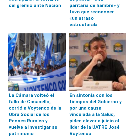
del gremio ante Nación
paritaria de hambre» y
tuvo que reconocer
«un atraso
estructural»
La Cámara volteó el
En sintonía con los
fallo de Casanello,
tiempos del Gobierno y
corrió a Voytenco de la
por una causa
Obra Social de los
vinculada a la Salud,
Peones Rurales y
piden elevar a juicio al
vuelve a investigar su
líder de la UATRE José
patrimonio
Voytenco