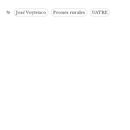
José Voytenco
Peones rurales
UATRE