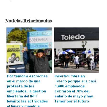
Noticias Relacionadas
Por temor a escraches
Incertidumbre en
en el marco de una
Toledo porque sus casi
protesta de los
1.400 empleados
empleados, la gestión
cobraron el 70% del
libertaria del INTI
salario de mayo y hay
levantó las actividades
temor por el futuro
el lunes y mandó a