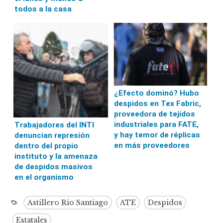
todos a la casa
¿Efecto dominó? Hubo
despidos en Tex Fabric,
proveedora de tejidos
industriales para FATE,
Trabajadores del INTI
y hay temor de réplicas
denuncian represión
en más proveedores
dentro del propio
instituto y la amenaza
de despidos masivos
en el organismo
Astillero Rio Santiago
ATE
Despidos
Estatales