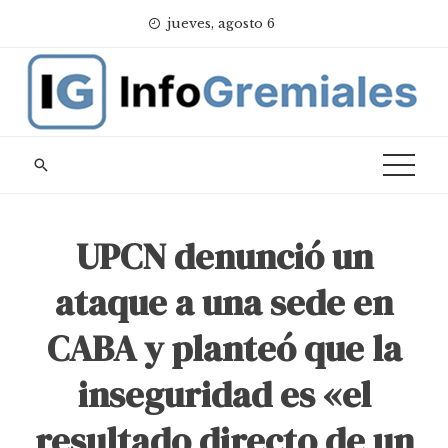
Skip
jueves, agosto 6
to
content
UPCN denunció un
ataque a una sede en
CABA y planteó que la
inseguridad es «el
resultado directo de un