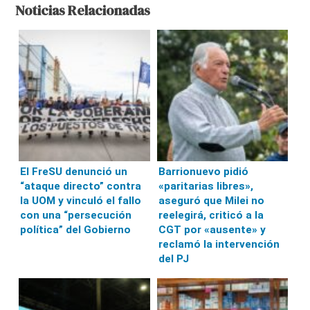
Noticias Relacionadas
El FreSU denunció un
Barrionuevo pidió
“ataque directo” contra
«paritarias libres»,
la UOM y vinculó el fallo
aseguró que Milei no
con una “persecución
reelegirá, criticó a la
política” del Gobierno
CGT por «ausente» y
reclamó la intervención
del PJ