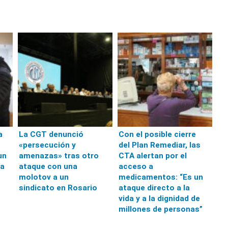
a
La CGT denunció
Con el posible cierre
«persecución y
del Plan Remediar, las
un
amenazas» tras otro
CTA alertan por el
 a
ataque con una
acceso a
molotov a un
medicamentos: “Es un
sindicato en Rosario
ataque directo a la
vida y a la dignidad de
millones de personas”