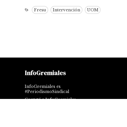
Fresu
Intervención
UOM
InfoGremiales
InfoGremiales es
#PeriodismoSindical
Contctá a InfoGremiales