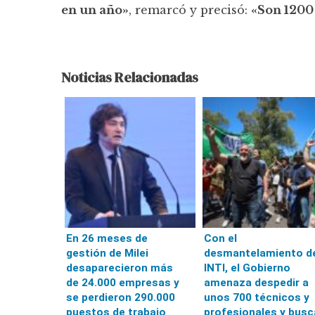
en un año»
, remarcó y precisó:
«Son 1200
Noticias Relacionadas
En 26 meses de
Con el
gestión de Milei
desmantelamiento d
desaparecieron más
INTI, el Gobierno
de 24.000 empresas y
amenaza despedir a
se perdieron 290.000
unos 700 técnicos y
puestos de trabajo
profesionales y busc