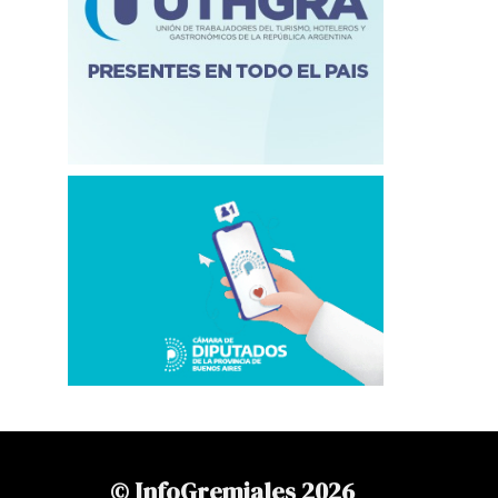
© InfoGremiales 2026