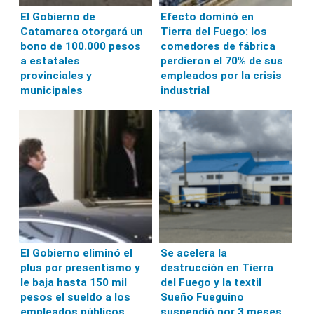
El Gobierno de
Efecto dominó en
Catamarca otorgará un
Tierra del Fuego: los
bono de 100.000 pesos
comedores de fábrica
a estatales
perdieron el 70% de sus
provinciales y
empleados por la crisis
municipales
industrial
El Gobierno eliminó el
Se acelera la
plus por presentismo y
destrucción en Tierra
le baja hasta 150 mil
del Fuego y la textil
pesos el sueldo a los
Sueño Fueguino
empleados públicos
suspendió por 3 meses