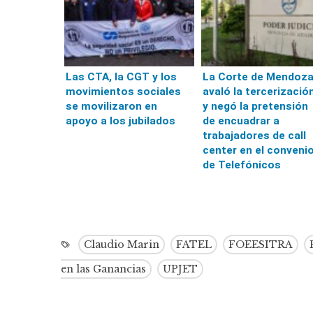
Las CTA, la CGT y los
La Corte de Mendoz
movimientos sociales
avaló la tercerizació
se movilizaron en
y negó la pretensión
apoyo a los jubilados
de encuadrar a
trabajadores de call
center en el conveni
de Telefónicos
Claudio Marin
FATEL
FOEESITRA
en las Ganancias
UPJET