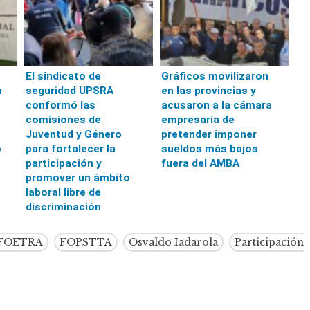
a
El sindicato de
Gráficos movilizaron
n
seguridad UPSRA
en las provincias y
conformó las
acusaron a la cámara
comisiones de
empresaria de
Juventud y Género
pretender imponer
o
para fortalecer la
sueldos más bajos
participación y
fuera del AMBA
promover un ámbito
laboral libre de
discriminación
FOETRA
FOPSTTA
Osvaldo Iadarola
Participación