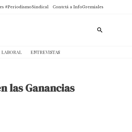
es #PeriodismoSindical
Contctá a InfoGremiales
A LABORAL
ENTREVISTAS
en las Ganancias