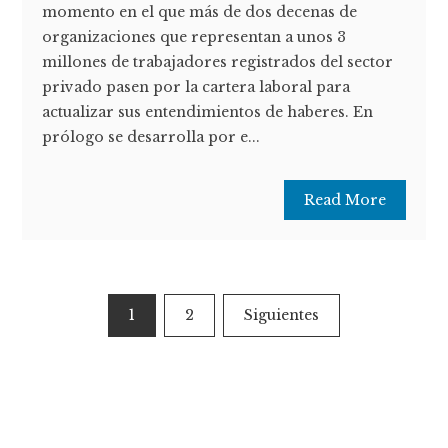
momento en el que más de dos decenas de
organizaciones que representan a unos 3
millones de trabajadores registrados del sector
privado pasen por la cartera laboral para
actualizar sus entendimientos de haberes. En
prólogo se desarrolla por e...
Read More
Paginación
1
2
Siguientes
de
entradas