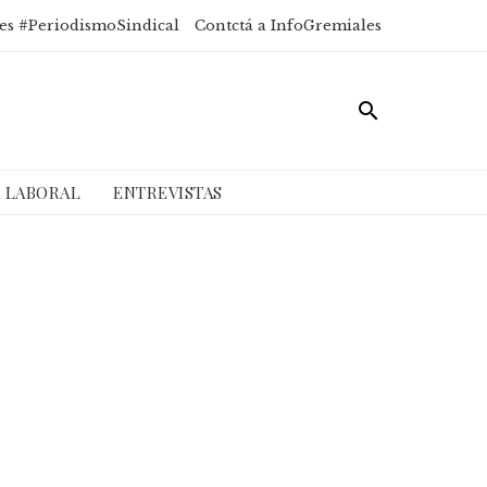
es #PeriodismoSindical
Contctá a InfoGremiales
A LABORAL
ENTREVISTAS