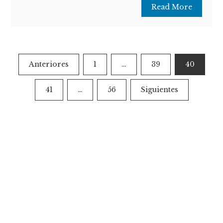
Read More
Paginación
Anteriores
1
…
39
40
de
41
…
56
Siguientes
entradas