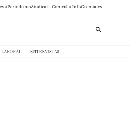
es #PeriodismoSindical
Contctá a InfoGremiales
A LABORAL
ENTREVISTAS