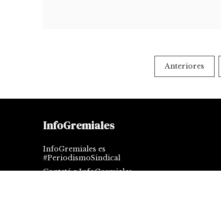
Paginación
Anteriores
de
entradas
InfoGremiales
InfoGremiales es
#PeriodismoSindical
Contctá a InfoGremiales