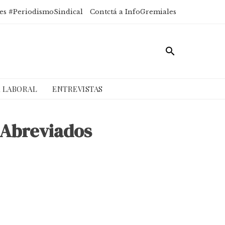
es #PeriodismoSindical
Contctá a InfoGremiales
A LABORAL
ENTREVISTAS
 Abreviados