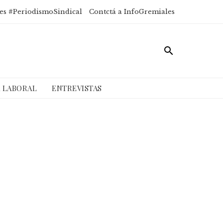
es #PeriodismoSindical
Contctá a InfoGremiales
A LABORAL
ENTREVISTAS