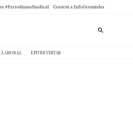
es #PeriodismoSindical
Contctá a InfoGremiales
A LABORAL
ENTREVISTAS