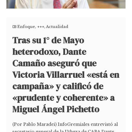
Enfoque
,
+++
,
Actualidad
Tras su 1° de Mayo
heterodoxo, Dante
Camaño aseguró que
Victoria Villarruel «está en
campaña» y calificó de
«prudente y coherente» a
Miguel Ángel Pichetto
(Por Pablo Maradei) InfoGremiales entrevistó al
secretario general de la Uthgra de CABA Dante