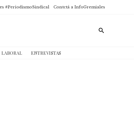
es #PeriodismoSindical
Contctá a InfoGremiales
A LABORAL
ENTREVISTAS