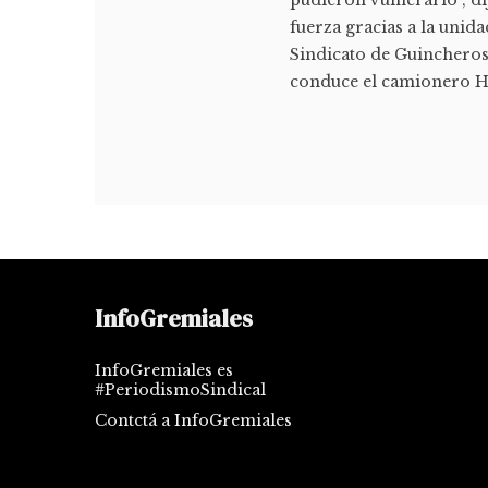
fuerza gracias a la unida
Sindicato de Guincheros
conduce el camionero H
InfoGremiales
InfoGremiales es
#PeriodismoSindical
Contctá a InfoGremiales