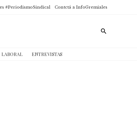
es #PeriodismoSindical
Contctá a InfoGremiales
A LABORAL
ENTREVISTAS