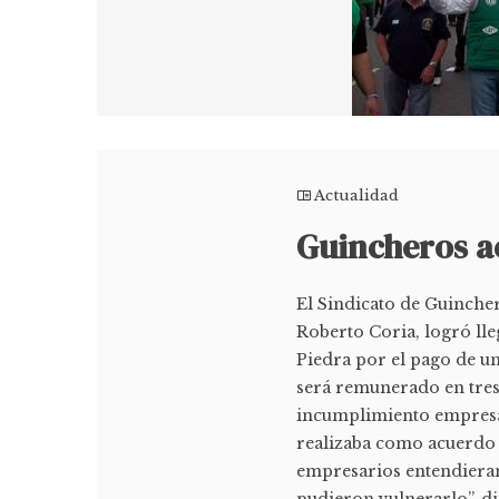
Actualidad
Guincheros a
El Sindicato de Guinche
Roberto Coria, logró ll
Piedra por el pago de u
será remunerado en tres 
incumplimiento empresar
realizaba como acuerdo
empresarios entendiera
pudieron vulnerarlo”, di