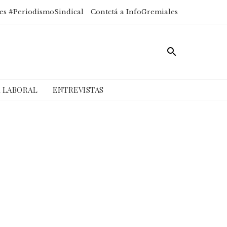
es #PeriodismoSindical
Contctá a InfoGremiales
A LABORAL
ENTREVISTAS