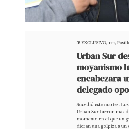
EXCLUSIVO
,
+++
,
Pasil
Urban Sur des
moyanismo lu
encabezara u
delegado opo
Sucedió este martes. Lo
Urban Sur fueron más de
momento en el que un gr
dieran una golpiza a un