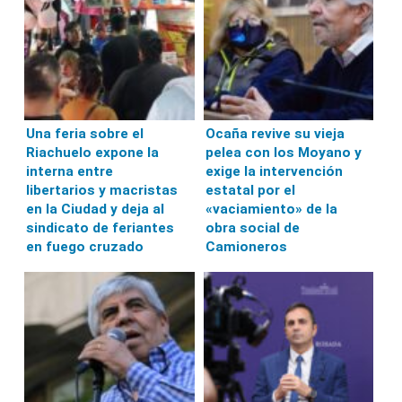
Una feria sobre el
Ocaña revive su vieja
Riachuelo expone la
pelea con los Moyano y
interna entre
exige la intervención
libertarios y macristas
estatal por el
en la Ciudad y deja al
«vaciamiento» de la
sindicato de feriantes
obra social de
en fuego cruzado
Camioneros