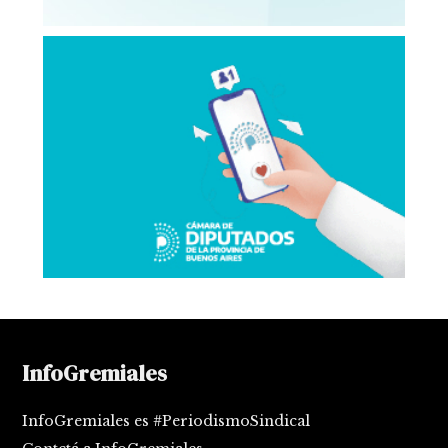
InfoGremiales
InfoGremiales es #PeriodismoSindical