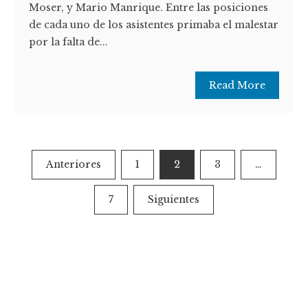
Moser, y Mario Manrique. Entre las posiciones
de cada uno de los asistentes primaba el malestar
por la falta de...
Read More
Paginación
Anteriores
1
2
3
…
de
7
Siguientes
entradas