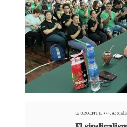
URGENTE
,
+++
,
Actuali
El sindicalis