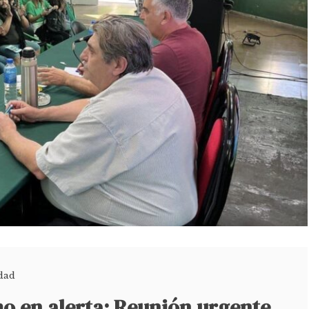
dad
mo en alerta: Reunión urgente