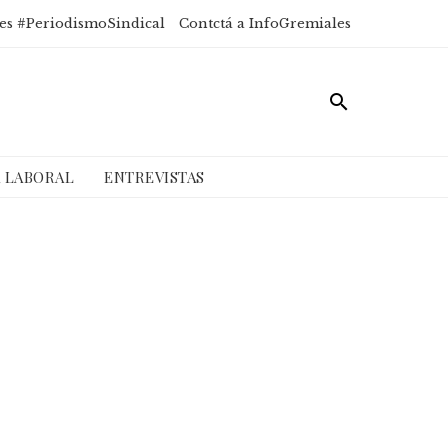
es #PeriodismoSindical
Contctá a InfoGremiales
A LABORAL
ENTREVISTAS