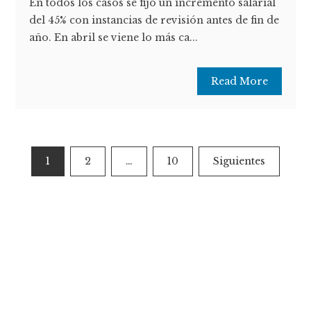
En todos los casos se fijó un incremento salarial
del 45% con instancias de revisión antes de fin de
año. En abril se viene lo más ca...
Read More
Paginación
1
2
…
10
Siguientes
de
entradas