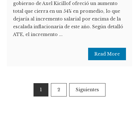
gobierno de Axel Kicillof ofreció un aumento
total que cierra en un 54% en promedio, lo que
dejaría al incremento salarial por encima de la
escalada inflacionaria de este año. Según detalló
ATE, el incremento ...
Read More
Paginación
1
2
Siguientes
de
entradas