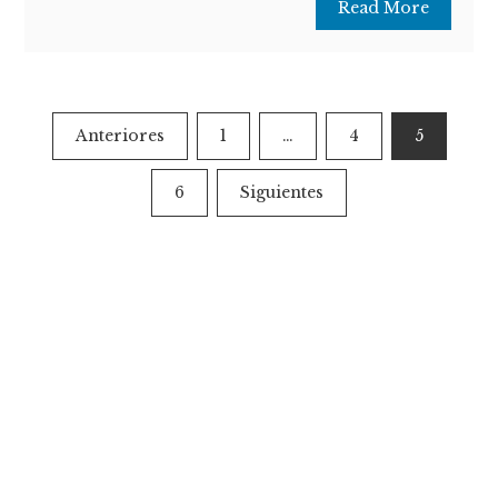
Read More
Paginación
Anteriores
1
…
4
5
de
6
Siguientes
entradas