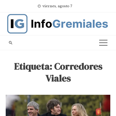
Skip
viernes, agosto 7
to
content
Etiqueta:
Corredores
Viales