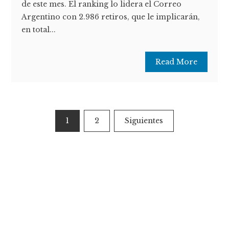
de este mes. El ranking lo lidera el Correo
Argentino con 2.986 retiros, que le implicarán,
en total...
Read More
Paginación
1
2
Siguientes
de
entradas