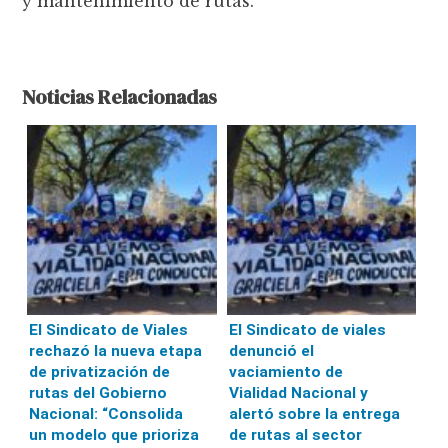
y mantenimiento de rutas.
Noticias Relacionadas
El Sindicato de Viales
El Sindicato de viales
rechazó la nueva etapa
denunció el
de privatización de
vaciamiento de
rutas del Gobierno
Vialidad Nacional y
Nacional: “Consolida
alertó sobre la entrega
un modelo que prioriza
de rutas al sector