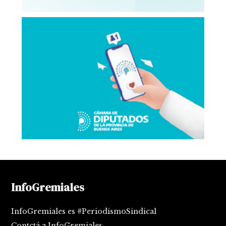
InfoGremiales
InfoGremiales es #PeriodismoSindical
Contctá a InfoGremiales