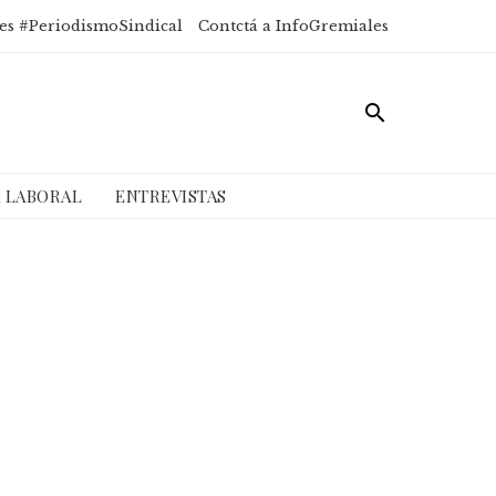
es #PeriodismoSindical
Contctá a InfoGremiales
A LABORAL
ENTREVISTAS