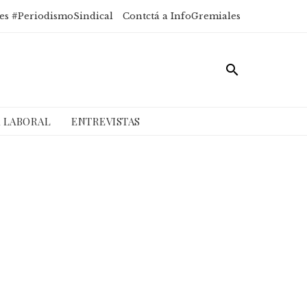
es #PeriodismoSindical
Contctá a InfoGremiales
A LABORAL
ENTREVISTAS