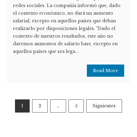
redes sociales. La compañía informó que, dado
el contexto económico, no dará un aumento
salarial, excepto en aquellos países que deban
realizarlo por disposiciones legales. "Dado el
contexto de nuestros resultados, este año no
daremos aumentos de salario base, excepto en
aquellos países que sea lega...
Read More
Paginación
1
2
…
5
Siguientes
de
entradas