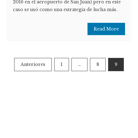
2016 en el aeropuerto de San Juan) pero en este
caso se usó como una estrategia de lucha más.
Read More
Paginación
Anteriores
1
…
8
9
de
entradas