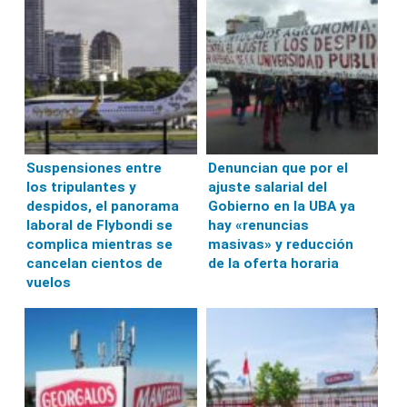
Suspensiones entre
Denuncian que por el
los tripulantes y
ajuste salarial del
despidos, el panorama
Gobierno en la UBA ya
laboral de Flybondi se
hay «renuncias
complica mientras se
masivas» y reducción
cancelan cientos de
de la oferta horaria
vuelos